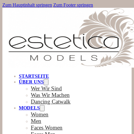
Zum Hauptinhalt springen
Zum Footer springen
STARTSEITE
ÜBER UNS
Wer Wir Sind
Was Wir Machen
Dancing Catwalk
MODELS
Women
Men
Faces Women