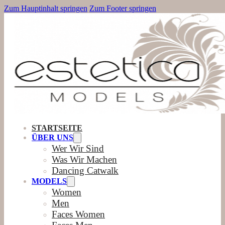
Zum Hauptinhalt springen
Zum Footer springen
STARTSEITE
ÜBER UNS
Wer Wir Sind
Was Wir Machen
Dancing Catwalk
MODELS
Women
Men
Faces Women