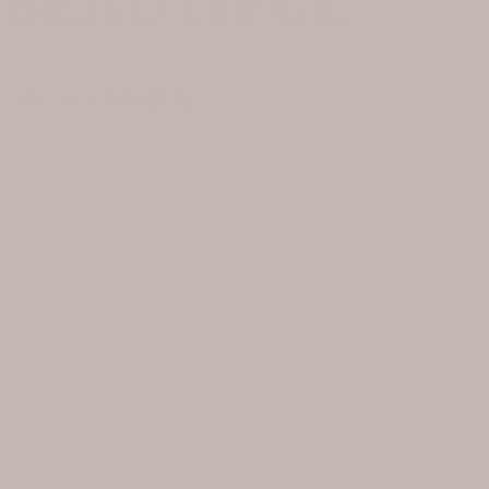
BEAUTIFUL
Estetica Models
ÜBER UNS