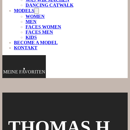
DANCING CATWALK
MODELS
WOMEN
MEN
FACES WOMEN
FACES MEN
KIDS
BECOME A MODEL
KONTAKT
0
MEINE FAVORITEN
THOMAS H.