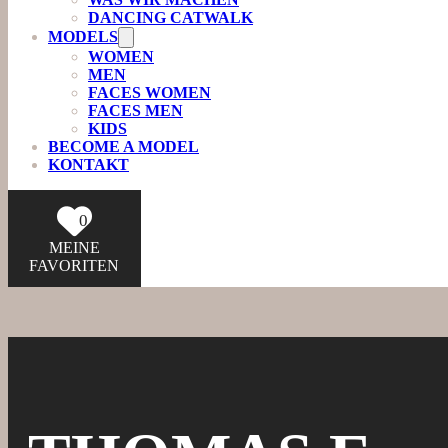
DANCING CATWALK
MODELS
WOMEN
MEN
FACES WOMEN
FACES MEN
KIDS
BECOME A MODEL
KONTAKT
0
MEINE
FAVORITEN