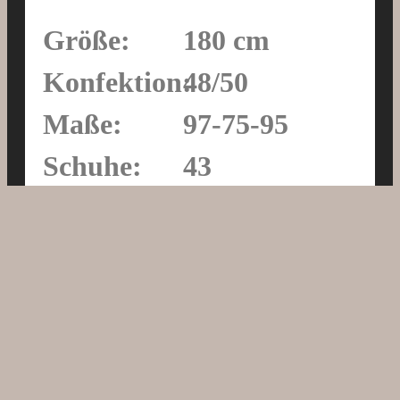
Größe:
180 cm
Konfektion:
48/50
Maße:
97-75-95
Schuhe:
43
Augen:
braun
Haare:
braun
DOWNLOAD SEDCARD
SEDCARD