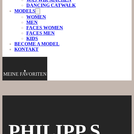
DANCING CATWALK
MODELS
WOMEN
MEN
FACES WOMEN
FACES MEN
KIDS
BECOME A MODEL
KONTAKT
0
MEINE FAVORITEN
PHILIPP S.