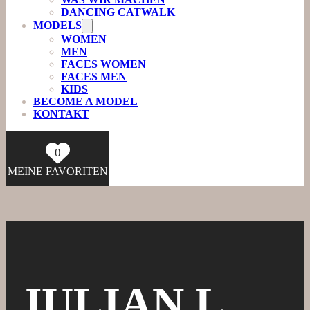
DANCING CATWALK
MODELS
WOMEN
MEN
FACES WOMEN
FACES MEN
KIDS
BECOME A MODEL
KONTAKT
0
MEINE FAVORITEN
JULIAN L.