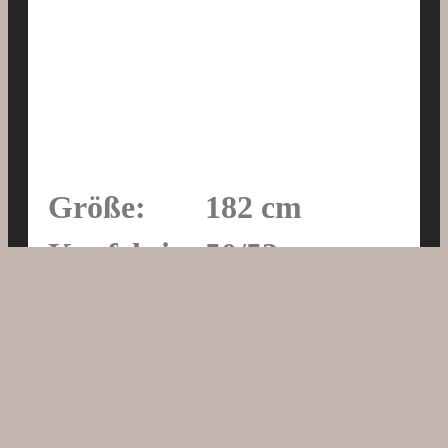
Größe:
182 cm
Konfektion:
50/52
Maße:
106-83-97
Schuhe:
43
Augen:
braun
Haare:
blond