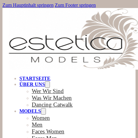
Zum Hauptinhalt springen
Zum Footer springen
STARTSEITE
ÜBER UNS
Wer Wir Sind
Was Wir Machen
Dancing Catwalk
MODELS
Women
Men
Faces Women