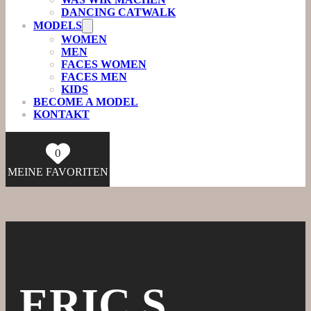
DANCING CATWALK
MODELS
WOMEN
MEN
FACES WOMEN
FACES MEN
KIDS
BECOME A MODEL
KONTAKT
0
MEINE FAVORITEN
ERIC S.