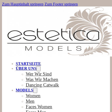
Zum Hauptinhalt springen
Zum Footer springen
STARTSEITE
ÜBER UNS
Wer Wir Sind
Was Wir Machen
Dancing Catwalk
MODELS
Women
Men
Faces Women