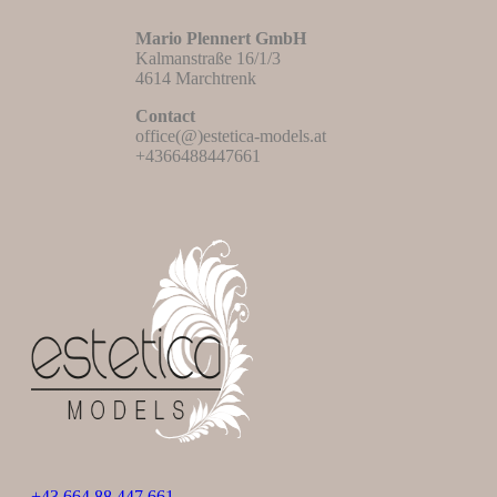
Mario Plennert GmbH
Kalmanstraße 16/1/3
4614 Marchtrenk
Contact
office(@)estetica-models.at
+4366488447661
+43 664 88 447 661