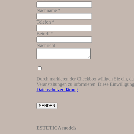
Nachname *
Telefon *
Betreff *
Nachricht
Durch markieren der Checkbox willigen Sie ein, d
Veranstaltungen zu informieren. Diese Einwilligung
Datenschutzerklärung
.
SENDEN
ESTETICA models